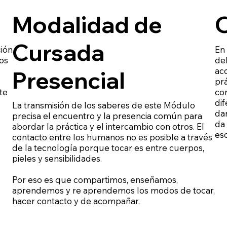
Modalidad de
O
Cursada
ión
En
ios
de
aco
Presencial
prá
te
con
dif
La transmisión de los saberes de este Módulo
da
precisa el encuentro y la presencia común para
da
abordar la práctica y el intercambio con otros. El
es
contacto entre los humanos no es posible a través
de la tecnología porque tocar es entre cuerpos,
pieles y sensibilidades.
Por eso es que compartimos, enseñamos,
aprendemos y re aprendemos los modos de tocar,
hacer contacto y de acompañar.