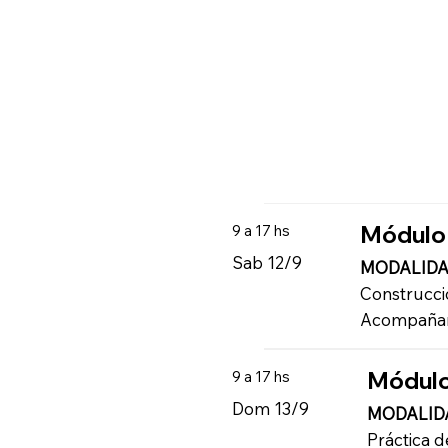
Módulo
9 a 17 hs
Sab 12/9
MODALIDA
Construcció
Acompañan
Módulo
9 a 17 hs
Dom 13/9
MODALID
Práctica 