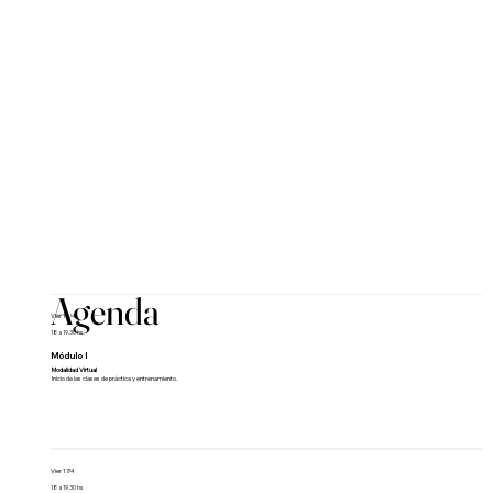
Agenda
Vier 10/4
18 a 19.30 hs
Módulo I
Modalidad Virtual
Inicio de las clases de práctica y entrenamiento.
Vier 17/4
18 a 19.30 hs