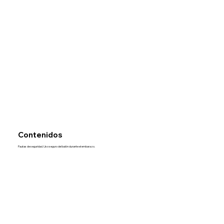
Contenidos
Pautas de seguridad. Uso seguro del balón durante el embarazo.