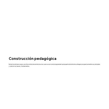
Construcción pedagógica
Iniciar los primeros pasos en el recorrido de una técnica nos acerca a un modo de aprender la propuesta de la técnica, integrar progresivamente sus principios
y valorar sus bases y fundamentos.