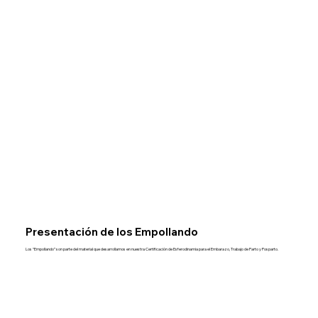
Presentación de los Empollando
Los “Empollando” son parte del material que desarrollamos en nuestra Certificación de Esferodinamia para el Embarazo, Trabajo de Parto y Posparto.