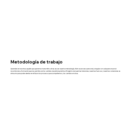
Metodología de trabajo
Aprender en nosotras aquello que queremos transmitir a otras esa es nuestra metodología. Abrir un proceso personal y singular con cada persona en el
recorrido de su formación que nos permita ver los cambios durante la práctica. El registro de nuestras tensiones, nuestras fuerzas y nuestras conexiones es
el insumo para poder alentar en el futuro los procesos que acompañemos y los cambios en otras.