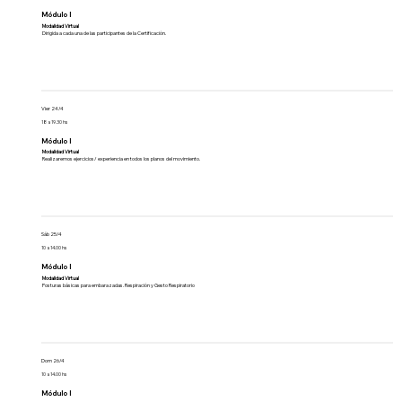
Módulo I
Modalidad Virtual
Dirigida a cada una de las participantes de la Certificación.
Vier 24/4
18 a 19.30 hs
Módulo I
Modalidad Virtual
Realizaremos ejercicios/ experiencia en todos los planos del movimiento.
Sáb 25/4
10 a 14.00 hs
Módulo I
Modalidad Virtual
Posturas básicas para embarazadas. Respiración y Gesto Respiratorio
Dom 26/4
10 a 14.00 hs
Módulo I