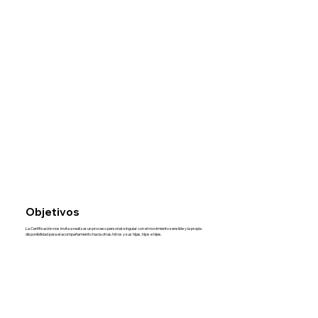
Objetivos
La Certificación nos invita a realizar un proceso personal-singular con el movimiento sensible y la propia
disponibilidad para el acompañamiento hacia otras/otros y sus hijas, hijos e hijes.