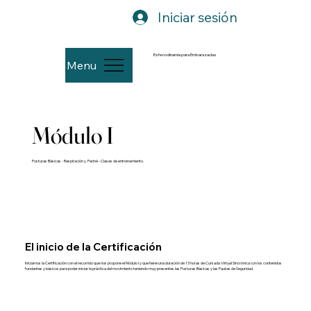
Iniciar sesión
Esferodinamia para Embarazadas
Menu
Módulo I
Posturas Básicas - Respiración y Periné - Clases de entrenamiento.
El inicio de la Certificación
Iniciamos la Certificación con el recorrido que nos propone el Módulo I y que tiene una duración de 13 horas de Cursada Virtual Sincrónica con los contenidos
fundantes y básicos para poder iniciar la práctica del movimiento teniendo muy presentes las Posturas Básicas y las Pautas de Seguridad.